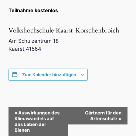
Teilnahme kostenlos
Volkshochschule Kaarst-Korschenbroich
Am Schulzentrum 18
Kaarst
,
41564
Zum Kalender hinzufügen
Veranstaltung-
«
Auswirkungen des
Gärtnern für den
Klimawandels auf
Artenschutz
»
Navigation
das Leben der
Bienen