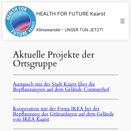
Zum
Inhalt
HEALTH FOR FUTURE Kaarst
springen
Klimawandel – UNSER TUN JETZT!
Aktuelle Projekte der
Ortsgruppe
Austausch mit der Stadt Kaarst über die
Bepflanzungen auf dem Gelände Commerhof
Kooperation mit der Firma IKEA bei der
Bepflanzung der Grünanlagen auf dem Gelände
von IKEA Kaarst